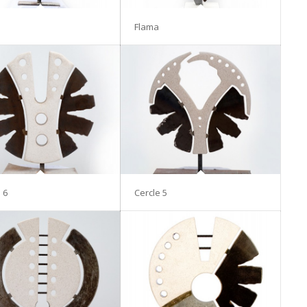
Flama
 6
Cercle 5