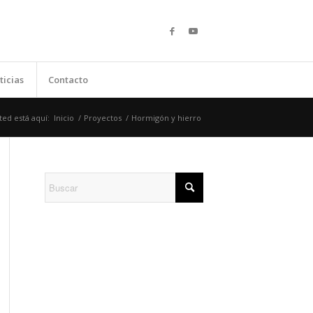
ticias
Contacto
ted está aquí:
Inicio
/
Proyectos
/
Hormigón y hierro