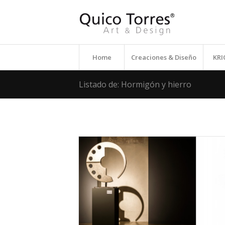
Home
Creaciones & Diseño
KR
Listado de: Hormigón y hierro