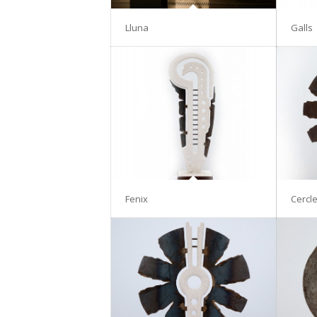
Lluna
Galls
Fenix
Cercle