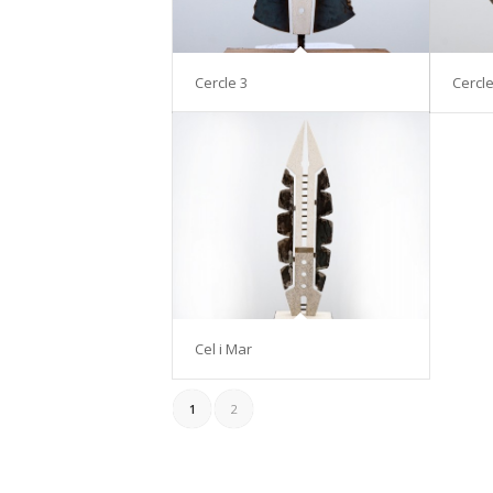
Cercle 3
Cercle
Cel i Mar
1
2