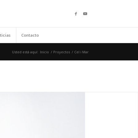
ticias
Contacto
Usted está aquí:
Inicio
/
Proyectos
/
Cel i Mar