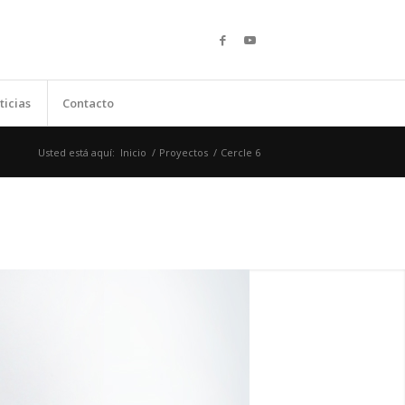
ticias
Contacto
Usted está aquí:
Inicio
/
Proyectos
/
Cercle 6