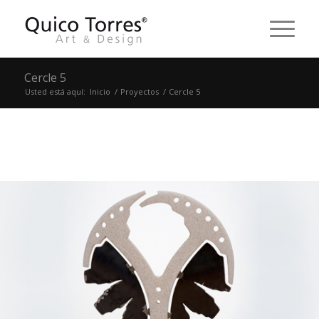
Cercle 5
Usted está aquí:
Inicio
/
Proyectos
/
Cercle 5