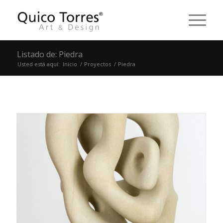
Listado de: Piedra
Usted está aquí:
Inicio
/
Proyectos
/
Piedra