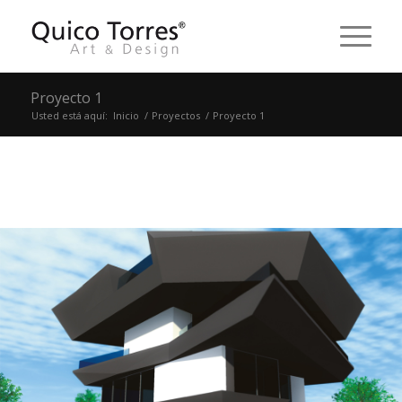
Proyecto 1
Usted está aquí:
Inicio
/
Proyectos
/
Proyecto 1