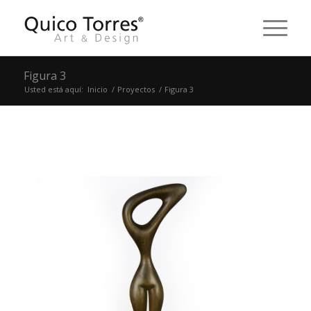
Figura 3
Usted está aquí:
Inicio
/
Proyectos
/
Figura 3