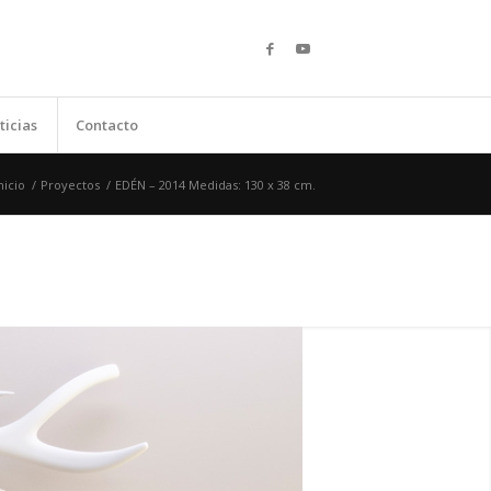
ticias
Contacto
nicio
/
Proyectos
/
EDÉN – 2014 Medidas: 130 x 38 cm.