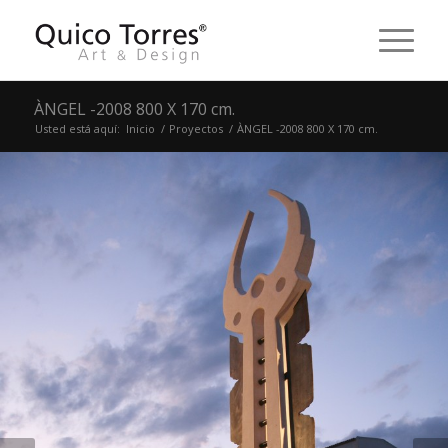
ÀNGEL -2008 800 X 170 cm.
Usted está aquí:
Inicio
/
Proyectos
/
ÀNGEL -2008 800 X 170 cm.