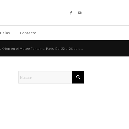
ticias
Contacto
Krion en el Musée Fontaine, París. Del 22 al 26 de e...