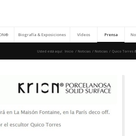
ION®
Biografía & Exposiciones
Vídeos
Prensa
No
Usted está aquí:
Inicio
/
Noticias
/
Noticias
/
Quico Torres & 