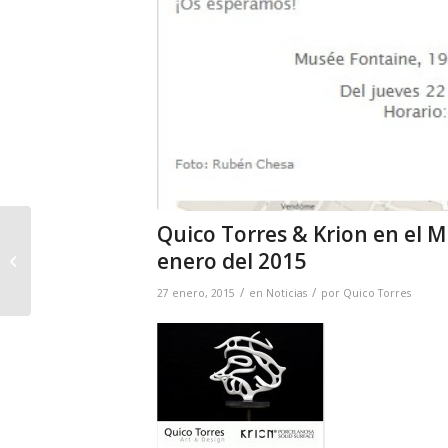
Quico Torres & Krion en el Mu
Exposición Museo
Centro del Carmen –
enero del 2015
Valencia. Del 6 de
/
/
noviembre al...
27 enero, 2015
en
Noticias
por
Quico Torres