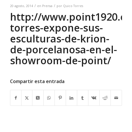
/
/
20 agosto, 2014
en
Prensa
por
Quico Torres
http://www.point1920.c
torres-expone-sus-
esculturas-de-krion-
de-porcelanosa-en-el-
showroom-de-point/
Compartir esta entrada