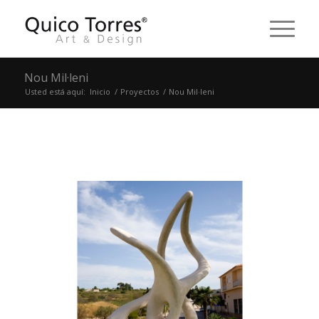
Nou Mil·leni
Usted está aquí:
Inicio
/
Proyectos
/
Nou Mil·leni